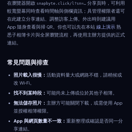
在瀏覽器開啟
分享頁時，可利用
snapbyte.click/l?sn=…
較寬螢幕同時查看時間軸與側欄資訊；具管理權限者還可
在此建立分享連結、調整訪客上傳。外出時則建議用
App 隨身查看與掃 QR。你也可以先在本站
線上演示
熟
悉子相簿卡片與全屏瀏覽流程，再使用主辦方提供的正式
連結。
常見問題與排查
照片載入很慢：
活動資料量大或網路不穩，請稍候或
改 Wi‑Fi。
找不到某時段：
可能尚未上傳或位於其他子相簿。
無法儲存照片：
主辦方可能關閉下載，或需使用 App
並授權相簿權限。
App 與網頁數量不一致：
重新整理或確認是否同一分
享連結。