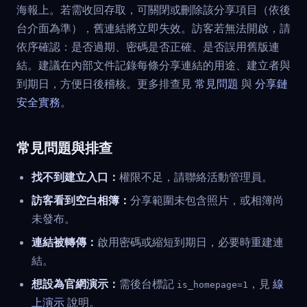
海報上。若需收回存取，可關閉或刪除該分享項目（依後
台介面為準），舊連結將立即失效。訪客若無法開啟，請
依序確認：是否過期、密碼是否正確、是否誤用舊版連
結。建議在內部文件記錄每條分享連結的用途、建立者與
到期日，方便日後稽核。更多排查見
常見問題
與
分享鏈
安全實務
。
常見問題與排查
找不到建立入口：
權限不足，請聯絡活動管理員。
訪客看到空白相簿：
分享範圍未包含照片，或相簿尚
未發布。
連結被轉傳：
啟用密碼或縮短到期日，必要時重建連
結。
想設為官網演示：
需後台標記
，見
線
is_homepage=1
上演示
說明。